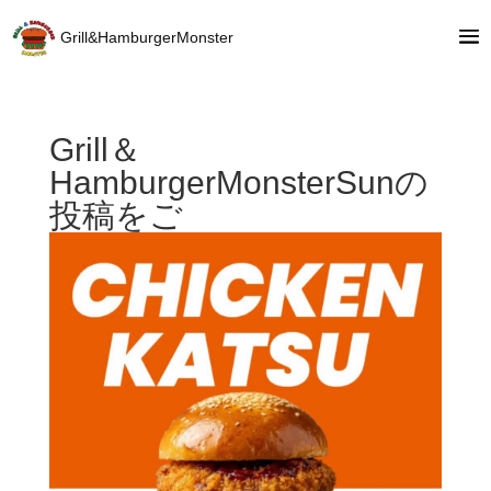
Grill&HamburgerMonster
Grill＆
HamburgerMonsterSunの
投稿をご