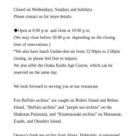
Closed on Wednesdays, Sundays and holidays.
Please contact us for more details.
◆Open at 6:00 p.m. and close at 10:00 p.m.
(We may close before 10:00 p.m. depending on the closing
time of reservations.)
*We also have lunch Undan-don set from 12:00pm to 2:00pm
closing, so please feel free to inquire.
We also offer the Osaka Kushi-Age Course, which can be
reserved on the same day.
We look forward to serving you at our restaurant.
Ezo Buffalo urchins” are caught on Rishiri Island and Rebun
Island, “Buffalo urchins” and “purple sea urchins” on the
Shakotan Peninsula, and “Kitamurasaki urchins” on Matsumae,
Esashi, and Okushiri Island.
Ogawa’s fresh sea urchin from Abuta, Hokkaido, is renowned