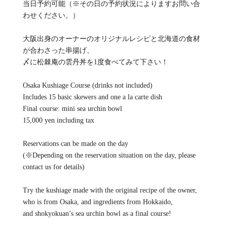
当日予約可能（※その日の予約状況によりますお問い合
わせください。）
大阪出身のオーナーのオリジナルレシピと北海道の食材
が合わさった串揚げ、
〆に松棘庵の雲丹丼を1度食べてみて下さい！
Osaka Kushiage Course (drinks not included)
Includes 15 basic skewers and one a la carte dish
Final course: mini sea urchin bowl
15,000 yen including tax
Reservations can be made on the day
(※Depending on the reservation situation on the day, please
contact us for details)
Try the kushiage made with the original recipe of the owner,
who is from Osaka, and ingredients from Hokkaido,
and shokyokuan’s sea urchin bowl as a final course!