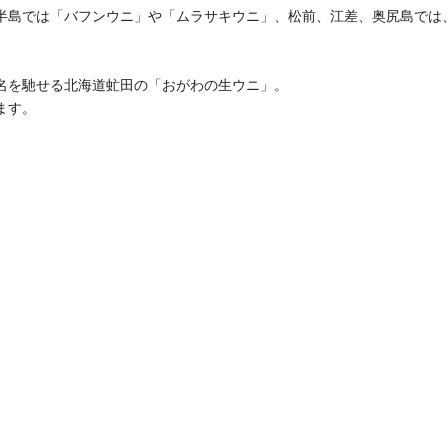
半島では「バフンウニ」や「ムラサキウニ」、松前、江差、奥尻島では
名を馳せる北海道虻田の「おがわの生ウニ」。
ます。