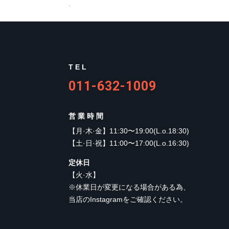
.
TEL
011-632-1009
営業時間
【
月·木·金
】
11:30〜19:00(L.o.18:30)
【
土·日·祝
】
11:00〜17:00(L.o.16:30)
定休日
【
火·水
】
※休業日が変更になる場合がある為、
当店のInstagramをご確認ください。