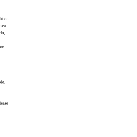
ht on
 sea
do,
son.
ble.
lease