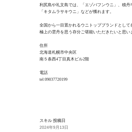
利尻島や礼文島では、「エゾバフンウニ」、積丹
「キタムラサキウニ」などが獲れます。
全国から一目置かれるウニトップブランドとして
極上の雲丹を思う存分ご堪能いただきたいと思い
住所
北海道札幌市中央区
南５条西4丁目真木ビル2階
電話
tel:09037720199
スキル
投稿日
2024年9月13日