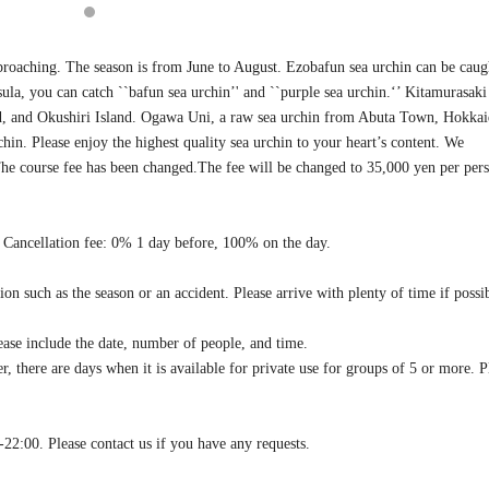
proaching. The season is from June to August. Ezobafun sea urchin can be caug
ula, you can catch ``bafun sea urchin’' and ``purple sea urchin.‘’ Kitamurasaki
nd, and Okushiri Island. Ogawa Uni, a raw sea urchin from Abuta Town, Hokkai
hin. Please enjoy the highest quality sea urchin to your heart’s content. We
The course fee has been changed.The fee will be changed to 35,000 yen per per
 Cancellation fee: 0% 1 day before, 100% on the day.
ion such as the season or an accident. Please arrive with plenty of time if possi
se include the date, number of people, and time.
there are days when it is available for private use for groups of 5 or more. P
22:00. Please contact us if you have any requests.