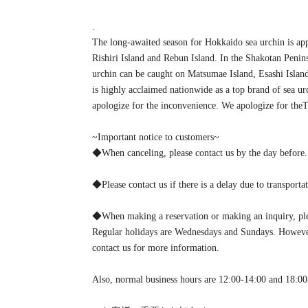
.
The long-awaited season for Hokkaido sea urchin is ap
Rishiri Island and Rebun Island. In the Shakotan Penins
urchin can be caught on Matsumae Island, Esashi Isla
is highly acclaimed nationwide as a top brand of sea urc
apologize for the inconvenience. We apologize for the
~Important notice to customers~
◆When canceling, please contact us by the day before.
◆Please contact us if there is a delay due to transportat
◆When making a reservation or making an inquiry, plea
Regular holidays are Wednesdays and Sundays. However, 
contact us for more information.
Also, normal business hours are 12:00-14:00 and 18:00‐