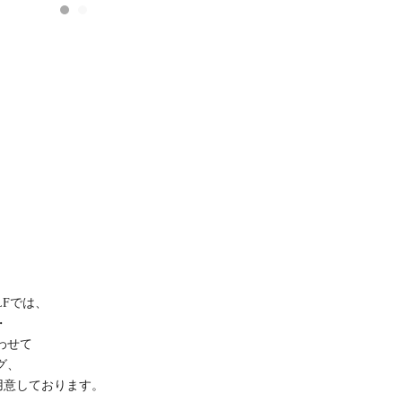
LFでは、
・
わせて
グ、
用意しております。