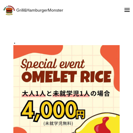
Grill&HamburgerMonster
.