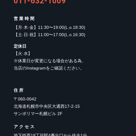
011-632-1009
営業時間
【
月·木·金
】
11:30〜19:00(L.o.18:30)
【
土·日·祝
】
11:00〜17:00(L.o.16:30)
定休日
【
火·水
】
※休業日が変更になる場合がある為、
当店のInstagramをご確認ください。
住所
〒060-0042
北海道札幌市中央区大通西17-2-15
サンポリマー札幌ビル 2F
アクセス
地下鉄西18丁目駅4番出口から徒歩1分