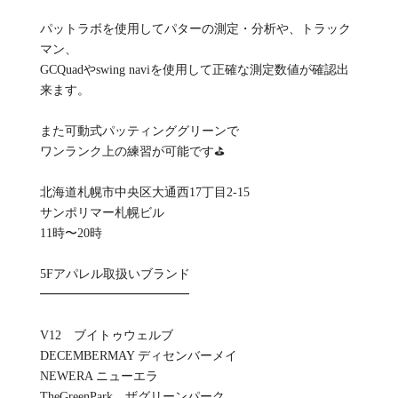
パットラボを使用してパターの測定・分析や、トラック
マン、
GCQuadやswing naviを使用して正確な測定数値が確認出
来ます。
また可動式パッティンググリーンで
ワンランク上の練習が可能です⛳️
北海道札幌市中央区大通西17丁目2-15
サンポリマー札幌ビル
11時〜20時
5Fアパレル取扱いブランド
━━━━━━━━━━━━
V12 ブイトゥウェルブ
DECEMBERMAY ディセンバーメイ
NEWERA ニューエラ
TheGreenPark ザグリーンパーク