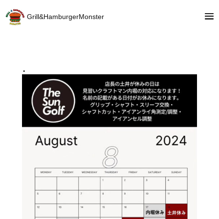
Grill&HamburgerMonster
.