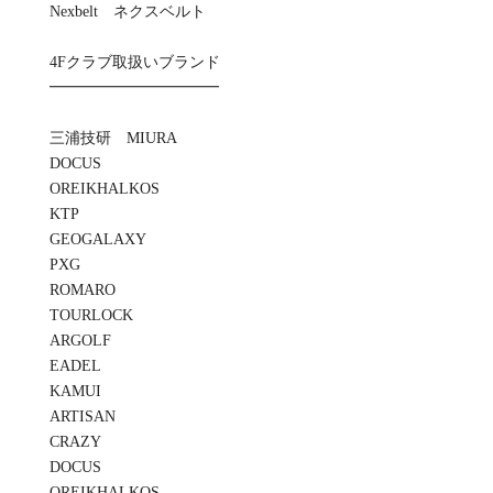
Nexbelt ネクスベルト
4Fクラブ取扱いブランド
━━━━━━━━━━━
三浦技研 MIURA
DOCUS
OREIKHALKOS
KTP
GEOGALAXY
PXG
ROMARO
TOURLOCK
ARGOLF
EADEL
KAMUI
ARTISAN
CRAZY
DOCUS
OREIKHALKOS