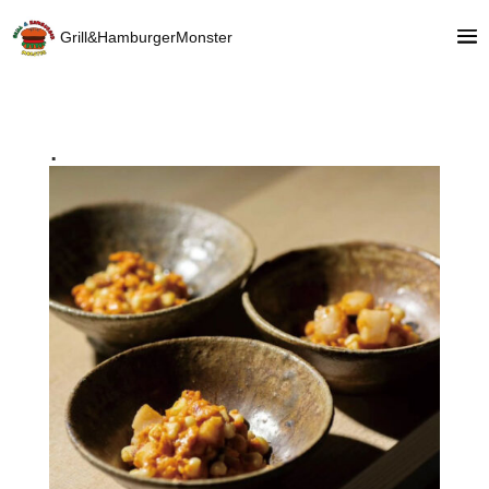
Grill&HamburgerMonster
.