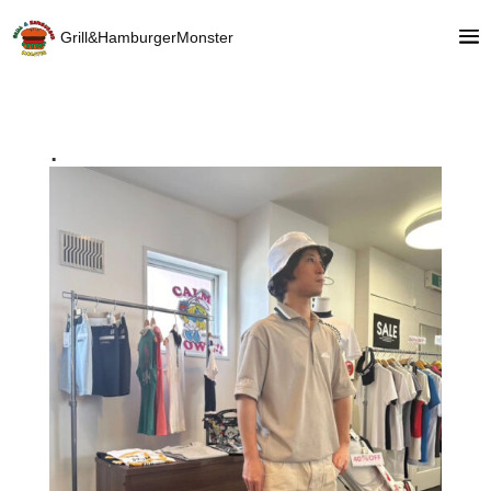
Grill&HamburgerMonster
.