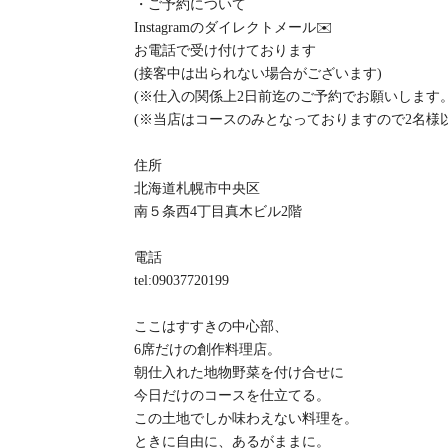
・ご予約について
Instagramのダイレクトメール✉️
お電話で受け付けております
(接客中は出られない場合がございます)
(※仕入の関係上2日前迄のご予約でお願いします
(※当店はコースのみとなっておりますので2名様
住所
北海道札幌市中央区
南５条西4丁目真木ビル2階
電話
tel:09037720199
ここはすすきの中心部、
6席だけの創作料理店。
朝仕入れた地物野菜を付け合せに
今日だけのコースを仕立てる。
この土地でしか味わえない料理を。
ときに自由に、あるがままに。