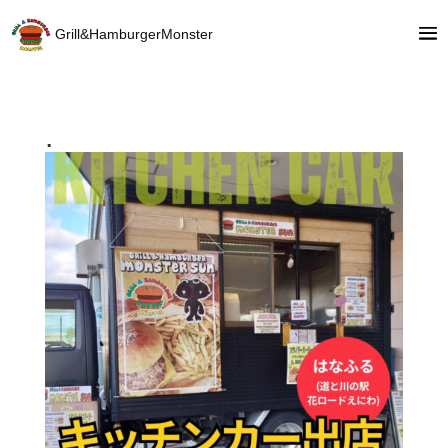
Grill&HamburgerMonster
.