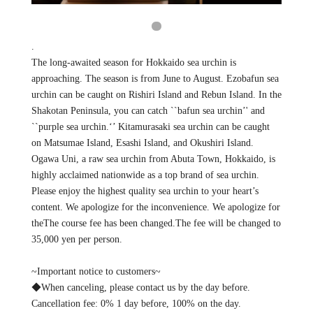
.
The long-awaited season for Hokkaido sea urchin is
approaching. The season is from June to August. Ezobafun sea
urchin can be caught on Rishiri Island and Rebun Island. In the
Shakotan Peninsula, you can catch ``bafun sea urchin’' and
``purple sea urchin.‘’ Kitamurasaki sea urchin can be caught
on Matsumae Island, Esashi Island, and Okushiri Island.
Ogawa Uni, a raw sea urchin from Abuta Town, Hokkaido, is
highly acclaimed nationwide as a top brand of sea urchin.
Please enjoy the highest quality sea urchin to your heart’s
content. We apologize for the inconvenience. We apologize for
theThe course fee has been changed.The fee will be changed to
35,000 yen per person.
~Important notice to customers~
◆When canceling, please contact us by the day before.
Cancellation fee: 0% 1 day before, 100% on the day.