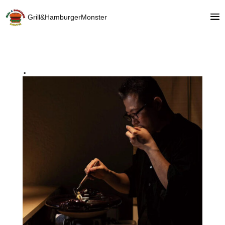
Grill&HamburgerMonster
.