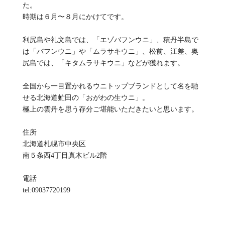
た。
時期は６月〜８月にかけてです。
利尻島や礼文島では、「エゾバフンウニ」、積丹半島で
は「バフンウニ」や「ムラサキウニ」、松前、江差、奥
尻島では、「キタムラサキウニ」などが獲れます。
全国から一目置かれるウニトップブランドとして名を馳
せる北海道虻田の「おがわの生ウニ」。
極上の雲丹を思う存分ご堪能いただきたいと思います。
住所
北海道札幌市中央区
南５条西4丁目真木ビル2階
電話
tel:09037720199