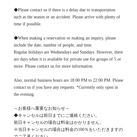
◆Please contact us if there is a delay due to transportation
such as the season or an accident. Please arrive with plenty of
time if possible.
◆When making a reservation or making an inquiry, please
include the date, number of people, and time.
Regular holidays are Wednesdays and Sundays. However, there
are days when it is available for private use for groups of 5 or
more. Please contact us for more information.
Also, normal business hours are 18:00 PM to 22:00 PM. Please
contact us if you have any requests. *Currently only open in
the evening.
～お客様へ重要なお知らせ～
◆キャンセルは前日までにご連絡ください。
前日キャンセルの場合は料金はかかりません。
※当日キャンセルの場合は料金の100％をいただきますの
でご了承ください。