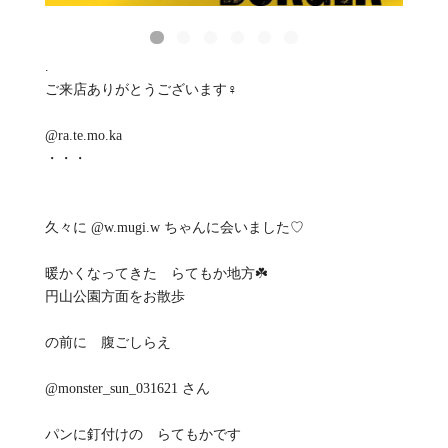
.
ご来店ありがとうございます‍♀️
@ra.te.mo.ka
・・・
久々に @w.mugi.w ちゃんに会いました♡
暖かくなってきた らてもか地方☘️
円山公園方面をお散歩
の前に 腹ごしらえ
@monster_sun_031621 さん
パンに釘付けの らてもかです