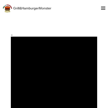
Grill&HamburgerMonster
.