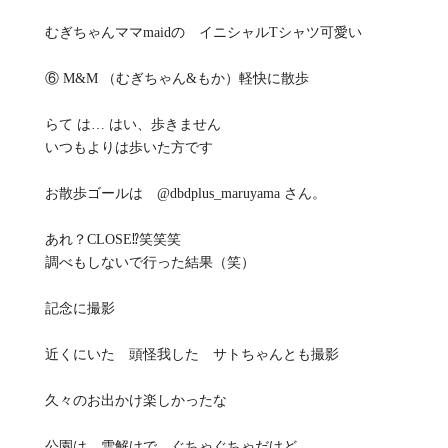
むぎちゃんママmaidの イニシャルTシャツ可愛い
⑥ M&M （むぎちゃん&もか）軽快に散歩
らて は… はい、歩きません
いつもよりは歩いた方です
お散歩ゴールは @dbdplus_maruyama さん。
あれ？CLOSE⁉️笑笑笑
調べもしないで行った結果（笑）
記念に撮影
近くにいた 頭怪我した サトちゃんとも撮影
久々のお出かけ楽しかったな
公園は 雪解けで ぐちゃぐちゃだけど