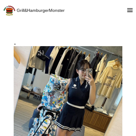
Grill&HamburgerMonster
.