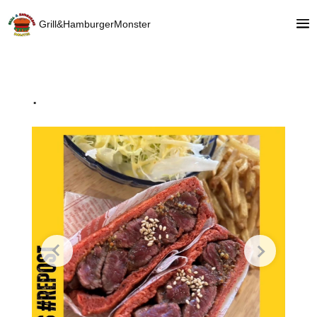
Grill&HamburgerMonster
.