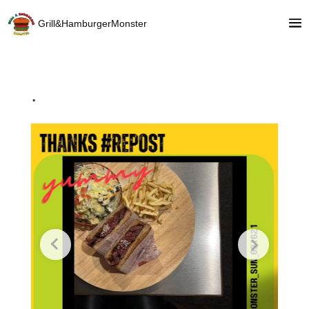
Grill&HamburgerMonster
.