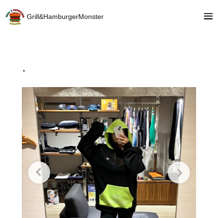
Grill&HamburgerMonster
.