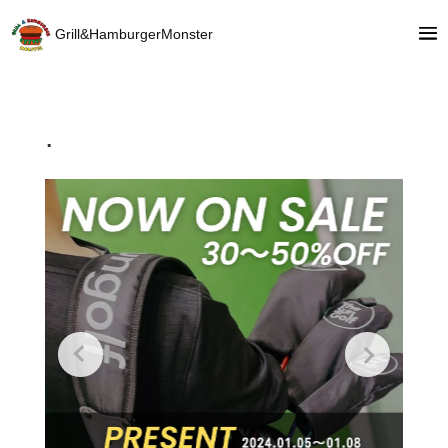
Grill&HamburgerMonster
.