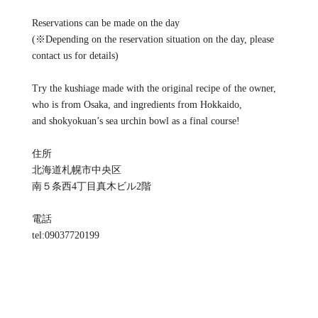
Reservations can be made on the day
(※Depending on the reservation situation on the day, please
contact us for details)
Try the kushiage made with the original recipe of the owner,
who is from Osaka, and ingredients from Hokkaido,
and shokyokuan’s sea urchin bowl as a final course!
住所
北海道札幌市中央区
南５条西4丁目真木ビル2階
電話
tel:09037720199