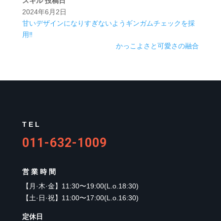
スキル
投稿日
2024年6月2日
甘いデザインになりすぎないようギンガムチェックを採
用‼︎
かっこよさと可愛さの融合
TEL
011-632-1009
営業時間
【
月·木·金
】
11:30〜19:00(L.o.18:30)
【
土·日·祝
】
11:00〜17:00(L.o.16:30)
定休日