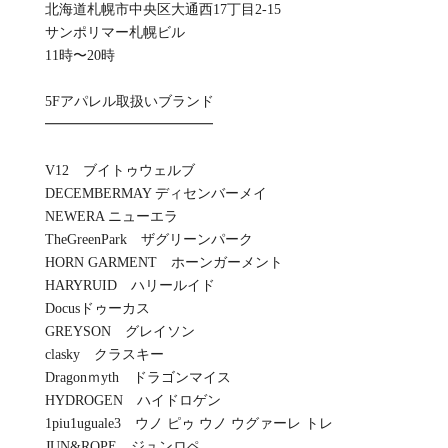
北海道札幌市中央区大通西17丁目2-15
サンポリマー札幌ビル
11時〜20時
5Fアパレル取扱いブランド
━━━━━━━━━━━━
V12 ブイトゥウェルブ
DECEMBERMAY ディセンバーメイ
NEWERA ニューエラ
TheGreenPark ザグリーンパーク
HORN GARMENT ホーンガーメント
HARYRUID ハリールイド
Docusドゥーカス
GREYSON グレイソン
clasky クラスキー
Dragonｍyth ドラゴンマイス
HYDROGEN ハイドロゲン
1piu1uguale3 ウノ ピゥ ウノ ウグァーレ トレ
JUN&ROPE ジュンロペ