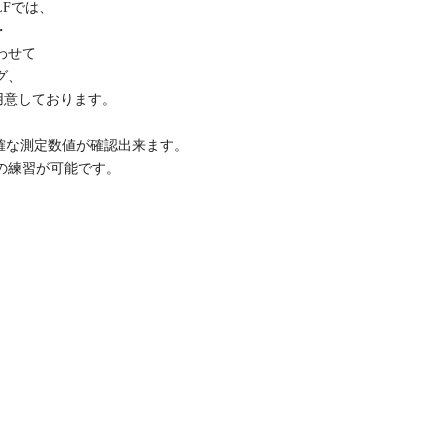
LFでは、
・
わせて
グ、
用意しております。
して正確な測定数値が確認出来ます。
の練習が可能です。