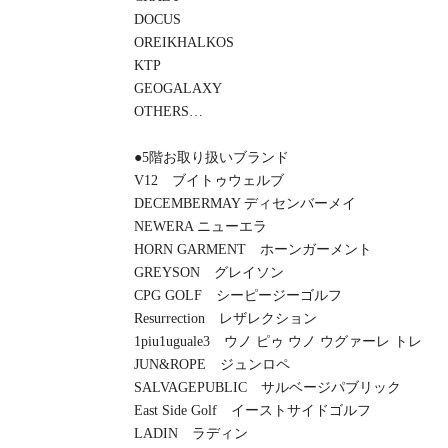
DOCUS
OREIKHALKOS
KTP
GEOGALAXY
OTHERS…
●5階お取り扱いブランド
V12 ブイトゥウェルブ
DECEMBERMAY ディセンバーメイ
NEWERA ニューエラ
HORN GARMENT ホーンガーメント
GREYSON グレイソン
CPG GOLF シーピージーゴルフ
Resurrection レザレクション
1piu1uguale3 ウノ ピゥ ウノ ウグァーレ トレ
JUN&ROPE ジュンロペ
SALVAGEPUBLIC サルベージパブリック
East Side Golf イーストサイドゴルフ
LADIN ラディン