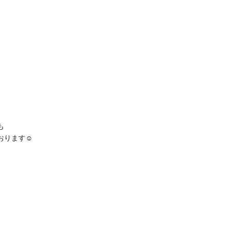
も
ります☺️