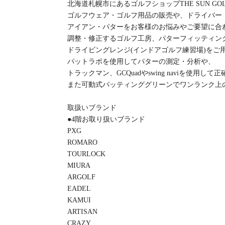
北海道札幌市にあるゴルフショップTHE SUN GO
ゴルフウェア・ゴルフ用品の販売や、ドライバー
アイアン・パターをお客様のお悩みやご要望に合
調整・修正するゴルフ工房、パターフィッティン
ドライビングレンジ(インドアゴルフ練習場)をご
パットラボを使用してパターの測定・分析や、
トラックマン、GCQuadやswing naviを使用
また可動式パッティンググリーンでワンランク上
取扱いブランド
●4階お取り扱いブランド
PXG
ROMARO
TOURLOCK
MIURA
ARGOLF
EADEL
KAMUI
ARTISAN
CRAZY