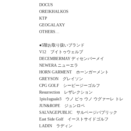
DOCUS
OREIKHALKOS
KTP
GEOGALAXY
OTHERS…
●5階お取り扱いブランド
V12 ブイトゥウェルブ
DECEMBERMAY ディセンバーメイ
NEWERA ニューエラ
HORN GARMENT ホーンガーメント
GREYSON グレイソン
CPG GOLF シーピージーゴルフ
Resurrection レザレクション
1piu1uguale3 ウノ ピゥ ウノ ウグァーレ トレ
JUN&ROPE ジュンロペ
SALVAGEPUBLIC サルベージパブリック
East Side Golf イーストサイドゴルフ
LADIN ラディン