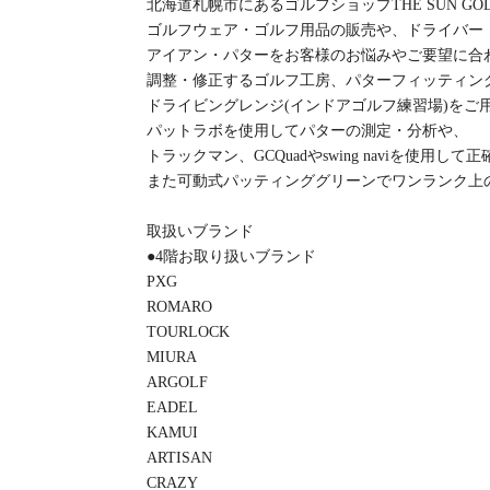
北海道札幌市にあるゴルフショップTHE SUN GO
ゴルフウェア・ゴルフ用品の販売や、ドライバー
アイアン・パターをお客様のお悩みやご要望に合
調整・修正するゴルフ工房、パターフィッティン
ドライビングレンジ(インドアゴルフ練習場)をご
パットラボを使用してパターの測定・分析や、
トラックマン、GCQuadやswing naviを使用
また可動式パッティンググリーンでワンランク上
取扱いブランド
●4階お取り扱いブランド
PXG
ROMARO
TOURLOCK
MIURA
ARGOLF
EADEL
KAMUI
ARTISAN
CRAZY