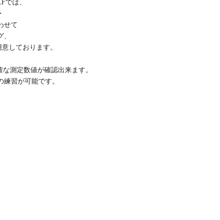
LFでは、
・
わせて
グ、
用意しております。
して正確な測定数値が確認出来ます。
の練習が可能です。