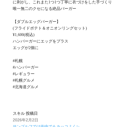
に剥がし、これまた1つ1つ丁寧に衣づけをした手づくり
唯一無二のクセになる絶品バーガー
【ダブルエッグバーガー】
(フライドポテト＆オニオンリングセット)
¥1,600(税込)
ハンバーガーにエッグをプラス
エッグが2個に
#札幌
#ハンバーガー
#レギュラー
#札幌グルメ
#北海道グルメ
スキル
投稿日
2026年2月2日
サンゴルフでは街中でもカッコよく✨