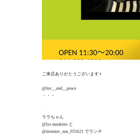
ご来店ありがとうございます‍♀️
@luv__and__peace
・・・
.
.
ララちゃん
@lys.susukino と
@monster_sun_031621 でランチ️
.