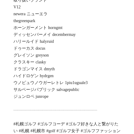
取り扱いブランド
V12
newera ニューエラ
thegreenpark
ホーンガーメント horngmt
ディッセンバーメイ decembermay
ハリールイド halyruid
ドゥーカス docus
グレイソン greyson
クラスキー clasky
ドラゴンマイス dmyth
ハイドロゲン hydrgen
ウノピュウノウガーレトレ 1piu1uguale3
サルベージパブリック salvagepublic
ジュンロペ junrope
┈┈┈┈┈┈┈┈┈┈┈┈┈┈┈┈┈┈┈┈
#札幌ゴルフ #ゴルフコーデ #ゴルフ好きな人と繋がりた
い #札幌 #札幌市 #golf #ゴルフ女子 #ゴルフファッション